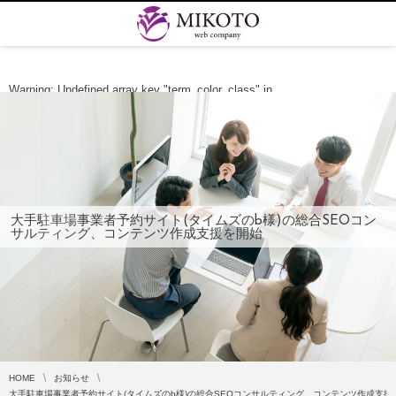
Warning
: Undefined array key "term_color_class" in
/home/mikotogod/mikotogod.com/public_html/wp-content/themes/dp-
clarity-business/mobile/header.php
on line
254
大手駐車場事業者予約サイト(タイムズのb様)の総合SEOコン
サルティング、コンテンツ作成支援を開始
HOME
お知らせ
大手駐車場事業者予約サイト(タイムズのb様)の総合SEOコンサルティング、コンテンツ作成支援