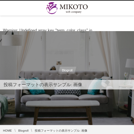
Warning
: Undefined array key "term_color_class" in
/home/mikotogod/mikotogod.com/public_html/wp-content/themes/dp-
clarity-business/mobile/header.php
on line
254
Blogroll
投稿フォーマットの表示サンプル: 画像
HOME
Blogroll
投稿フォーマットの表示サンプル: 画像