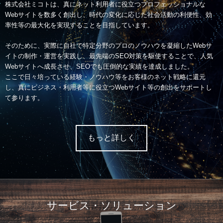
株式会社ミコトは、真にネット利用者に役立つプロフェッショナルな
Webサイトを数多く創出し、時代の変化に応じた社会活動の利便性、効
率性等の最大化を実現することを目指しています。
そのために、実際に自社で特定分野のプロのノウハウを凝縮したWebサ
イトの制作・運営を実践し、最先端のSEO対策を駆使することで、人気
Webサイトへ成長させ、SEOでも圧倒的な実績を達成しました。
ここで日々培っている経験・ノウハウ等をお客様のネット戦略に還元
し、真にビジネス・利用者等に役立つWebサイト等の創出をサポートし
て参ります。
もっと詳しく
サービス・ソリューション