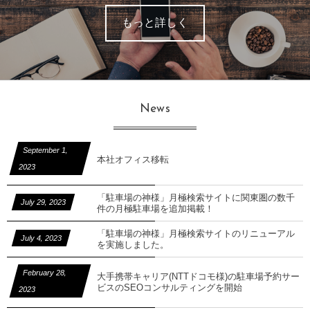
もっと詳しく
News
September
1
,
本社オフィス移転
2023
「駐車場の神様」月極検索サイトに関東圏の数千
July
29
,
2023
件の月極駐車場を追加掲載！
「駐車場の神様」月極検索サイトのリニューアル
July
4
,
2023
を実施しました。
February
28
,
大手携帯キャリア(NTTドコモ様)の駐車場予約サー
ビスのSEOコンサルティングを開始
2023