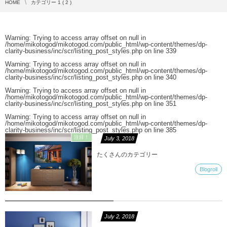
HOME
カテゴリー 1 ( 2 )
Warning
: Trying to access array offset on null in
/home/mikotogod/mikotogod.com/public_html/wp-content/themes/dp-
clarity-business/inc/scr/listing_post_styles.php
on line
339
Warning
: Trying to access array offset on null in
/home/mikotogod/mikotogod.com/public_html/wp-content/themes/dp-
clarity-business/inc/scr/listing_post_styles.php
on line
340
Warning
: Trying to access array offset on null in
/home/mikotogod/mikotogod.com/public_html/wp-content/themes/dp-
clarity-business/inc/scr/listing_post_styles.php
on line
351
Warning
: Trying to access array offset on null in
/home/mikotogod/mikotogod.com/public_html/wp-content/themes/dp-
clarity-business/inc/scr/listing_post_styles.php
on line
385
注目！
July
3
,
2018
たくさんのカテゴリー
Blogroll
July
2
,
2018